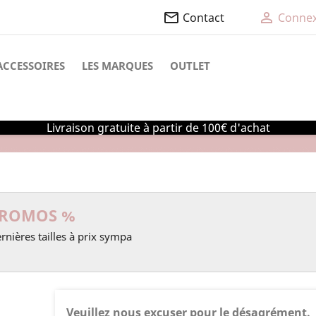
mail_outline

Contact
Connex
ACCESSOIRES
LES MARQUES
OUTLET
Livraison gratuite à partir de 100€ d'achat
ROMOS %
rnières tailles à prix sympa
Veuillez nous excuser pour le désagrément.