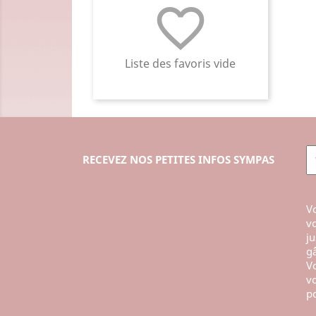
favorite_border
Liste des favoris vide
RECEVEZ NOS PETITES INFOS SYMPAS
Vo
vo
ju
gâ
Vo
vo
po