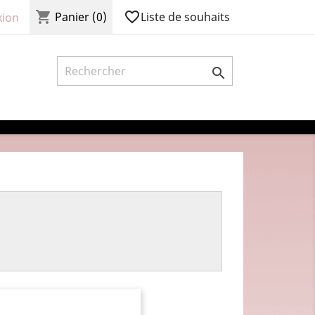
shopping_cart
favorite_border
Liste de souhaits
Panier
(0)
ion
