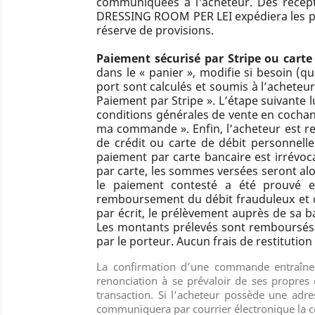
communiquées à l'acheteur. Dès récepti
DRESSING ROOM PER LEI
expédiera les 
réserve de provisions.
Paiement sécurisé par Stripe ou carte 
dans le « panier », modifie si besoin (qu
port sont calculés et soumis à l’acheteu
Paiement par Stripe ». L’étape suivante 
conditions générales de vente en cochant
ma commande ». Enfin, l’acheteur est red
de crédit ou carte de débit personnelle
paiement par carte bancaire est irrévoca
par carte, les sommes versées seront alor
le paiement contesté a été prouvé ef
remboursement du débit frauduleux et de
par écrit, le prélèvement auprès de sa ban
Les montants prélevés sont remboursés 
par le porteur. Aucun frais de restitutio
La confirmation d’une commande entraîne a
renonciation à se prévaloir de ses propres
transaction. Si l’acheteur possède une adr
communiquera par courrier électronique la 