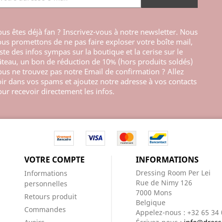
us êtes déjà fan ? Inscrivez-vous à notre newsletter. Nous
us promettons de ne pas faire exploser votre boîte mail,
ste des infos sympas sur la boutique et la cerise sur le
teau, un bon de réduction de 10% (hors produits soldés)
us ne trouvez pas notre Email de confirmation ? Allez
ir dans vos spams et ajoutez notre adresse à vos contacts
ur recevoir directement les infos.
VOTRE COMPTE
INFORMATIONS
Dressing Room Per Lei
Informations
Rue de Nimy 126
personnelles
7000 Mons
Retours produit
Belgique
Commandes
Appelez-nous :
+32 65 34 