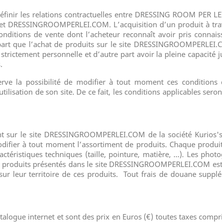
finir les relations contractuelles entre
DRESSING ROOM PER LE
net
DRESSINGROOMPERLEI.COM
. L’acquisition d’un produit à tr
conditions de vente dont l’acheteur reconnaît avoir pris conn
art que l’achat de produits sur le site
DRESSINGROOMPERLEI.
n strictement personnelle et d’autre part avoir la pleine capacité 
.
ve la possibilité de modifier à tout moment ces conditions d
tilisation de son site. De ce fait, les conditions applicables ser
t sur le site
DRESSINGROOMPERLEI.COM
de la société Kurios's
odifier à tout moment l’assortiment de produits. Chaque produit
ractéristiques techniques
(taille, pointure, matière, ...)
. Les photo
 produits présentés dans le site
DRESSINGROOMPERLEI.COM
est
ur leur territoire de ces produits.
Tout frais de douane supplé
catalogue internet et sont des prix en Euros (€) toutes taxes comp