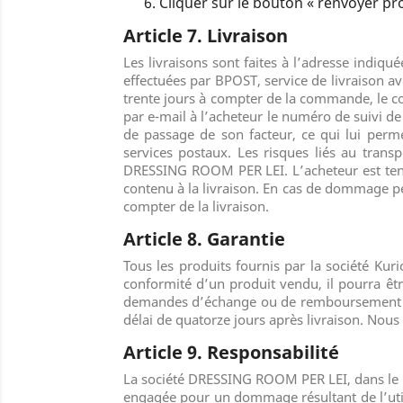
Cliquer sur le bouton « renvoyer pr
Article 7. Livraison
Les livraisons sont faites à l’adresse ind
effectuées par BPOST, service de livraison ave
trente jours à compter de la commande, le co
par e-mail à l’acheteur le numéro de suivi de 
de passage de son facteur, ce qui lui perm
services postaux. Les risques liés au trans
DRESSING ROOM PER LEI
.
L’acheteur est te
contenu à la livraison. En cas de dommage pen
compter de la livraison.
Article 8. Garantie
Tous les produits fournis par la société Kurio
conformité d’un produit vendu, il pourra être
demandes d’échange ou de remboursement doi
délai de quatorze jours après livraison. Nou
Article 9. Responsabilité
La société
DRESSING ROOM PER LEI
,
dans le
engagée pour un dommage résultant de l’utili