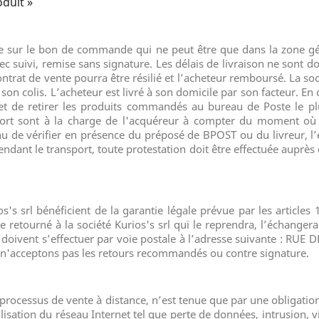
oduit »
iquée sur le bon de commande qui ne peut être que dans la zon
c suivi, remise sans signature. Les délais de livraison ne sont don
ntrat de vente pourra être résilié et l’acheteur remboursé. La so
son colis. L’acheteur est livré à son domicile par son facteur. En 
et de retirer les produits commandés au bureau de Poste le pl
port sont à la charge de l'acquéreur à compter du moment où le
nu de vérifier en présence du préposé de BPOST ou du livreur, l
dant le transport, toute protestation doit être effectuée auprès 
s's srl
bénéficient de la garantie légale prévue par les articles
 retourné à la société Kurios's srl
qui le reprendra, l’échangera
vent s’effectuer par voie postale à l’adresse suivante :
RUE D
s n'acceptons pas les retours recommandés ou contre signature.
 processus de vente à distance, n’est tenue que par une obligatio
sation du réseau Internet tel que perte de données, intrusion, v