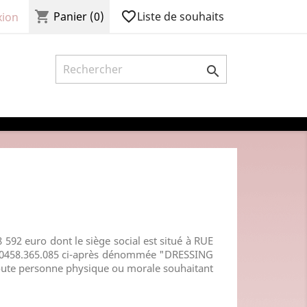
shopping_cart
favorite_border
Liste de souhaits
Panier
(0)
ion

8 592 euro dont le siège social est situé à
RUE
0458.365.085
ci-après dénommée "
DRESSING
 toute personne physique ou morale souhaitant