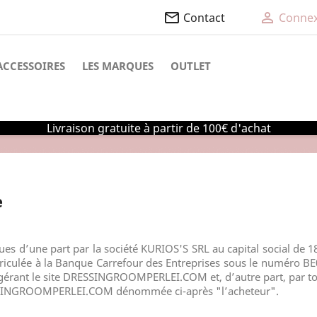
mail_outline

Contact
Connex
ACCESSOIRES
LES MARQUES
OUTLET
Livraison gratuite à partir de 100€ d'achat
e
ues d’une part par la société
KURIOS'S SRL
au capital social de 1
iculée à la Banque Carrefour des Entreprises sous le numéro
BE
gérant le site
DRESSINGROOMPERLEI.COM
et, d’autre part, par
SINGROOMPERLEI.COM
dénommée ci-après "l’acheteur".