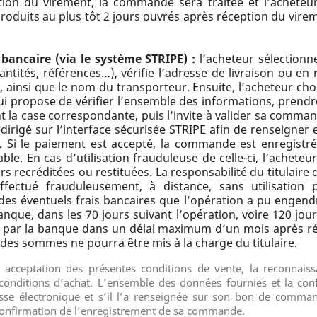
on du virement, la commande sera traitée et l’acheteur
produits au plus tôt 2 jours ouvrés après réception du vi
bancaire (via le système STRIPE) :
l’acheteur sélectionn
antités, références…), vérifie l’adresse de livraison ou en 
r, ainsi que le nom du transporteur. Ensuite, l’acheteur cho
lui propose de vérifier l’ensemble des informations, prend
 la case correspondante, puis l’invite à valider sa comma
irigé sur l’interface sécurisée STRIPE afin de renseigner 
. Si le paiement est accepté, la commande est enregistré
ble. En cas d’utilisation frauduleuse de celle-ci, l’achete
s recréditées ou restituées. La responsabilité du titulaire
fectué frauduleusement, à distance, sans utilisation 
s éventuels frais bancaires que l’opération a pu engendrer
que, dans les 70 jours suivant l’opération, voire 120 jours si
par la banque dans un délai maximum d’un mois après réc
n des sommes ne pourra être mis à la charge du titulaire.
cceptation des présentes conditions de vente, la reconnaissa
 conditions d’achat. L’ensemble des données fournies et la con
esse électronique et s’il l’a renseignée sur son bon de comma
confirmation de l’enregistrement de sa commande.