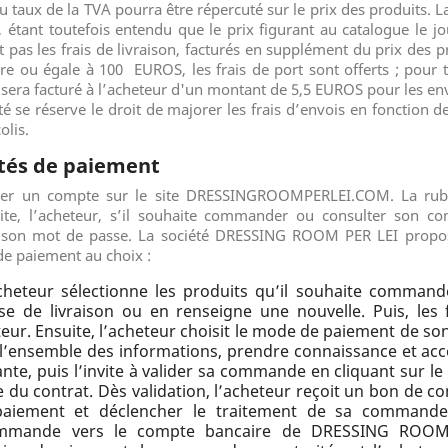
aux de la TVA pourra être répercuté sur le prix des produits. L
, étant toutefois entendu que le prix figurant au catalogue le j
pas les frais de livraison, facturés en supplément du prix des p
re ou égale à 100
EUROS
, les frais de port sont offerts ; pou
on sera facturé à l’acheteur d'un montant de
5,5 EUROS
pour les env
iété se réserve le droit de majorer les frais d’envois en fonction 
olis.
tés de paiement
éer un compte sur le site
DRESSINGROOMPERLEI.COM
. La ru
ite, l’acheteur, s’il souhaite commander ou consulter son c
de son mot de passe. La société
DRESSING ROOM PER LEI
propo
de paiement au choix :
cheteur sélectionne les produits qu’il souhaite commande
esse de livraison ou en renseigne une nouvelle. Puis, les
eur. Ensuite, l’acheteur choisit le mode de paiement de son
r l’ensemble des informations, prendre connaissance et ac
nte, puis l’invite à valider sa commande en cliquant sur
ive du contrat. Dès validation, l’acheteur reçoit un bon d
aiement et déclencher le traitement de sa commande, 
ommande vers le compte bancaire de
DRESSING ROOM