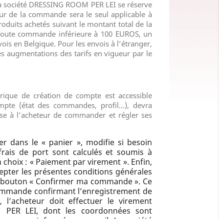
a société
DRESSING ROOM PER LEI
se réserve
our de la commande sera le seul applicable à
roduits achetés suivant le montant total de la
r toute commande inférieure à 100
EUROS
, un
ois en Belgique. Pour les envois à l’étranger,
des augmentations des tarifs en vigueur par le
brique de création de compte est accessible
ompte (état des commandes, profil…), devra
se à l’acheteur de commander et régler ses
r dans le « panier », modifie si besoin
 frais de port sont calculés et soumis à
 choix : « Paiement par virement ». Enfin,
cepter les présentes conditions générales
 le bouton « Confirmer ma commande ». Ce
e commande confirmant l’enregistrement de
l’acheteur doit effectuer le virement
 PER LEI
, dont les coordonnées sont