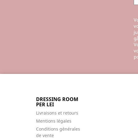
Vo
vo
ju
gâ
Vo
vo
po
DRESSING ROOM
PER LEI
Livraisons et retours
Mentions légales
Conditions générales
de vente