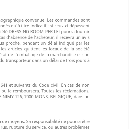
e géographique convenue. Les commandes sont
nés qu’à titre indicatif ; si ceux-ci dépassent
ciété
DRESSING ROOM PER LEI
pourra fournir
cas d’absence de l’acheteur, il recevra un avis
us proche, pendant un délai indiqué par les
s articles quittent les locaux de la société
’état de l’emballage de la marchandise et son
du transporteur dans un délai de trois jours à
 1641 et suivants du Code civil. En cas de non
 ou le remboursera. Toutes les réclamations,
E NIMY 126, 7000 MONS, BELGIQUE
, dans un
n de moyens. Sa responsabilité ne pourra être
irus, rupture du service, ou autres problèmes