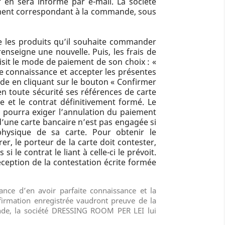
 en sera informé par e-mail. La société
rement correspondant à la commande, sous
e les produits qu’il souhaite commander
renseigne une nouvelle. Puis, les frais de
isit le mode de paiement de son choix : «
re connaissance et accepter les présentes
nde en cliquant sur le bouton « Confirmer
en toute sécurité ses références de carte
e et le contrat définitivement formé. Le
ur pourra exiger l’annulation du paiement
 d’une carte bancaire n’est pas engagée si
physique de sa carte. Pour obtenir le
, le porteur de la carte doit contester,
 le contrat le liant à celle-ci le prévoit.
eption de la contestation écrite formée
nce d’en avoir parfaite connaissance et la
firmation enregistrée vaudront preuve de la
nde, la société
DRESSING ROOM PER LEI
lui