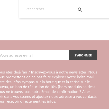

us êtes déjà fan ? Inscrivez-vous à notre newsletter. Nous
us promettons de ne pas faire exploser votre boîte mail,
ste des infos sympas sur la boutique et la cerise sur le
teau, un bon de réduction de 10% (hors produits soldés)
us ne trouvez pas notre Email de confirmation ? Allez
ir dans vos spams et ajoutez notre adresse à vos contacts
ur recevoir directement les infos.