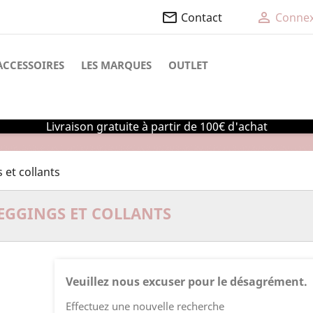
mail_outline

Contact
Connex
ACCESSOIRES
LES MARQUES
OUTLET
Livraison gratuite à partir de 100€ d'achat
 et collants
EGGINGS ET COLLANTS
Veuillez nous excuser pour le désagrément.
Effectuez une nouvelle recherche