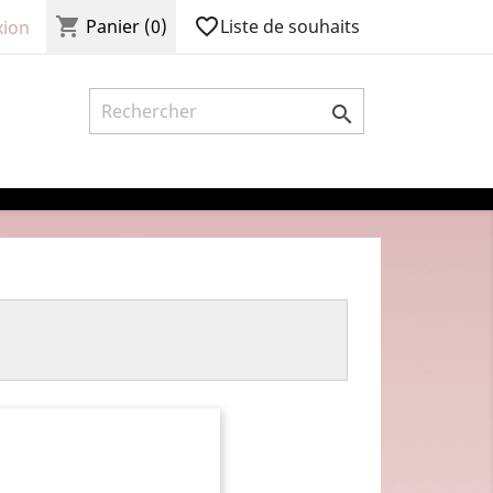
shopping_cart
favorite_border
Liste de souhaits
Panier
(0)
ion
