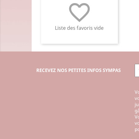
favorite_border
Liste des favoris vide
RECEVEZ NOS PETITES INFOS SYMPAS
Vo
vo
ju
gâ
Vo
vo
po