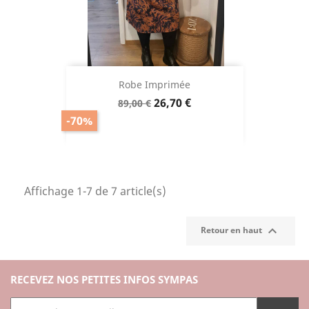
Robe Imprimée
Prix
Prix
26,70 €
89,00 €
de
-70%
base
Affichage 1-7 de 7 article(s)

Retour en haut
RECEVEZ NOS PETITES INFOS SYMPAS