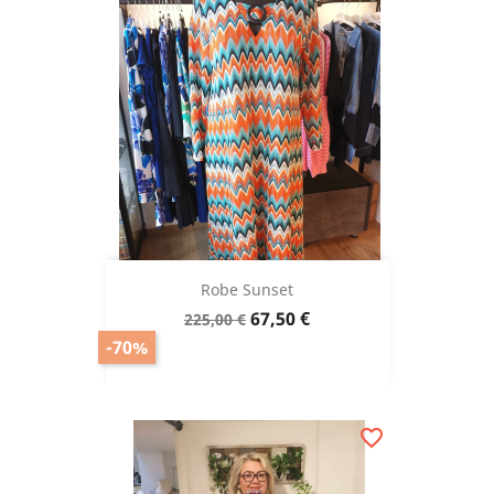
Robe Sunset
Prix
Prix
67,50 €
225,00 €
de
-70%
base
favorite_border