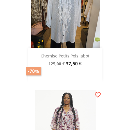
Chemise Petits Pois Jabot
Prix
Prix
37,50 €
125,00 €
de
-70%
base
favorite_border