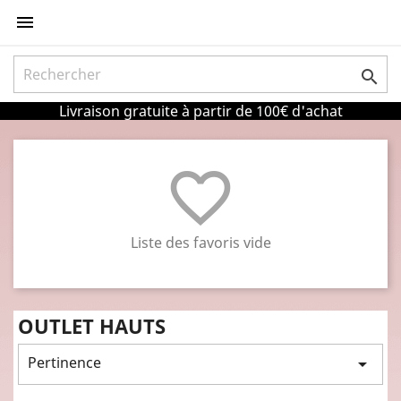


Livraison gratuite à partir de 100€ d'achat
favorite_border
Liste des favoris vide
OUTLET HAUTS
Pertinence
