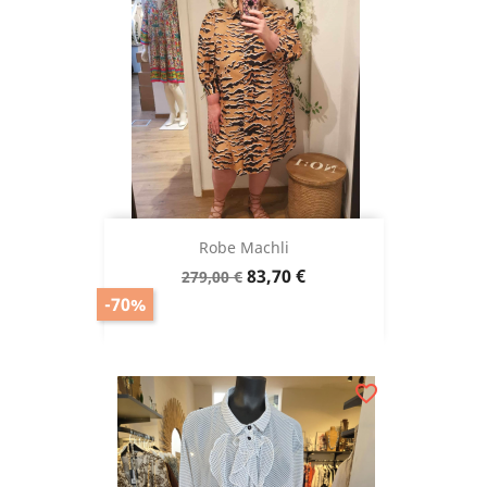
Robe Machli
Prix
Prix
83,70 €
279,00 €
de
-70%
base
favorite_border