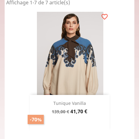
Affichage 1-7 de 7 article(s)
favorite_border
Tunique Vanilla
Prix
Prix
41,70 €
139,00 €
de
-70%
base