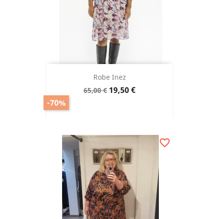
Robe Inez
Prix
Prix
19,50 €
65,00 €
de
-70%
base
favorite_border