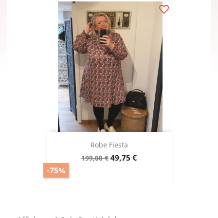
favorite_border
Robe Fiesta
Prix
Prix
49,75 €
199,00 €
de
-75%
base