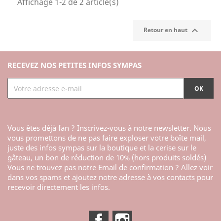
Affichage 1-2 de 2 article(s)

Retour en haut
RECEVEZ NOS PETITES INFOS SYMPAS
Vous êtes déjà fan ? Inscrivez-vous à notre newsletter. Nous
vous promettons de ne pas faire exploser votre boîte mail,
juste des infos sympas sur la boutique et la cerise sur le
gâteau, un bon de réduction de 10% (hors produits soldés)
Vous ne trouvez pas notre Email de confirmation ? Allez voir
dans vos spams et ajoutez notre adresse à vos contacts pour
recevoir directement les infos.
Facebook
Instagram