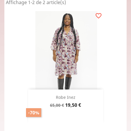
Affichage 1-2 de 2 article(s)
favorite_border
Robe Inez
Prix
Prix
19,50 €
65,00 €
de
-70%
base