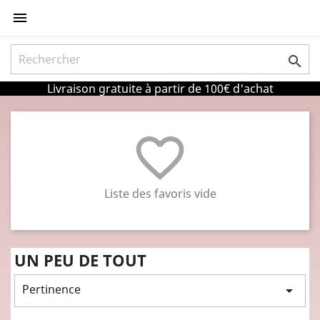


Livraison gratuite à partir de 100€ d'achat
favorite_border
Liste des favoris vide
UN PEU DE TOUT
Pertinence
